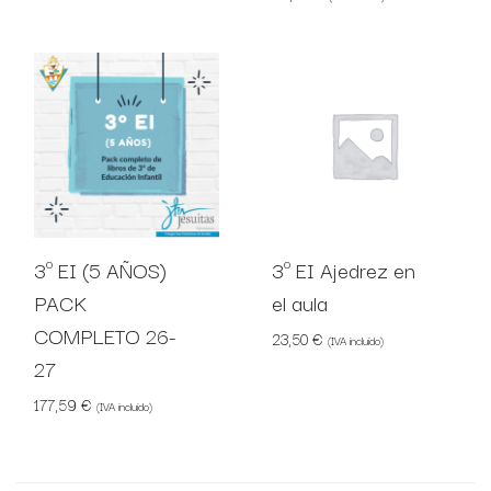
3º EI (5 AÑOS)
3º EI Ajedrez en
PACK
el aula
COMPLETO 26-
23,50
€
(IVA incluido)
27
177,59
€
(IVA incluido)