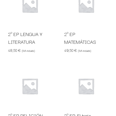
2º EP LENGUA Y
2º EP
LITERATURA
MATEMÁTICAS
48,50
€
49,50
€
(IVA incluido)
(IVA incluido)
2º EP RELIGIÓN
2º EP. El traje