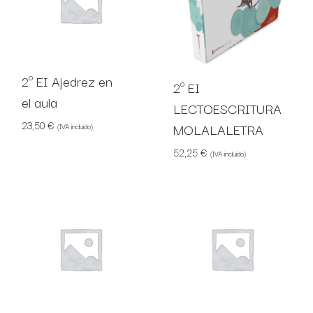
2º EI Ajedrez en
2º EI
el aula
LECTOESCRITURA
23,50
€
MOLALALETRA
(IVA incluido)
52,25
€
(IVA incluido)