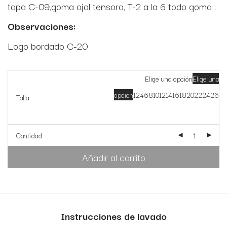
tapa C-09,goma ojal tensora, T-2 a la 6 todo goma .
Observaciones:
Logo bordado C-20
Elige una opción
Elige una
opción
1
2
4
6
8
10
12
14
16
18
20
22
24
26
Talla
Cantidad
Añadir al carrito
Instrucciones de lavado